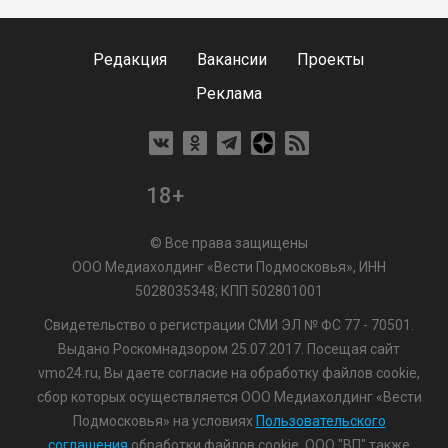
Редакция
Вакансии
Проекты
Реклама
18+
© Все права защищены
ООО Медиахолдинг «Вести Подмосковья», ИНН
5028035348; КПП 502801001
Свидетельство о регистрации СМИ ЭЛ № ФС 77 - 70501.
Выдано Роскомнадзором 25.07.2017. Посещая сайт
vmo24.ru, Вы даете согласие на обработку файлов cookie,
сбор которых осуществляется ООО Медиахолдинг «Вести
Подмосковья» на условиях
Пользовательского
соглашения
обработки файлов cookie. ООО "ВП" также