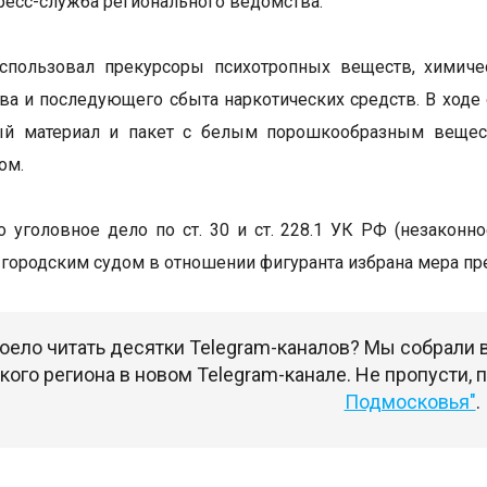
ресс-служба регионального ведомства.
спользовал прекурсоры психотропных веществ, химиче
ва и последующего сбыта наркотических средств. В ходе
ый материал и пакет с белым порошкообразным веществ
ом.
 уголовное дело по ст. 30 и ст. 228.1 УК РФ (незаконн
городским судом в отношении фигуранта избрана мера пре
оело читать десятки Telegram-каналов? Мы собрали
ого региона в новом Telegram-канале. Не пропусти,
Подмосковья"
.