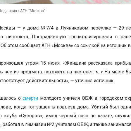
Ведяшкин / АГН "Москва"
Москвы — у дома №7/4 в Лучниковом переулке — 29-ле
з пистолета. Пострадавшую госпитализировали с ран
 Об этом сообщает АГН «Москва» со ссылкой на источник в
произошел утром 15 июля. «Женщина рассказала прибыв
в нее из предмета, похожего на пистолет. <...> На месте
тветствует действительности», — уточнил источник.
бщалось о
смерти
молодого учителя ОБЖ в городском ок
олове, когда тот зашел в подъезд дома. Убитый был одн
о клуба «Суворов», имел черный пояс по карате, служ
, работал в гимназии №2 учителем ОБЖ, а также занималс