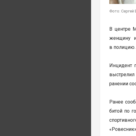
Фото: Сергей 
В центре 
женщину и
в полицию.
Инцидент 
выстрелил 
ранении соо
Ранее соо
битой по г
спортивног
«Ровесник»