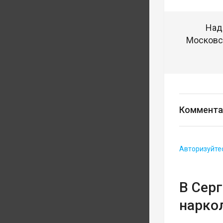
Над
Московск
Коммента
Авторизуйте
В Сер
нарко