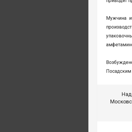
приводит п
Мужчина и
производст
упаковочн
амфетамин
Возбуждено
Посадским 
Над
Московск