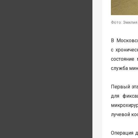
Фото: Эмилия
В Московс
с хроничес
состояние 
служба мин
Первый эта
для фикса
микрохирур
лучевой ко
Операция д