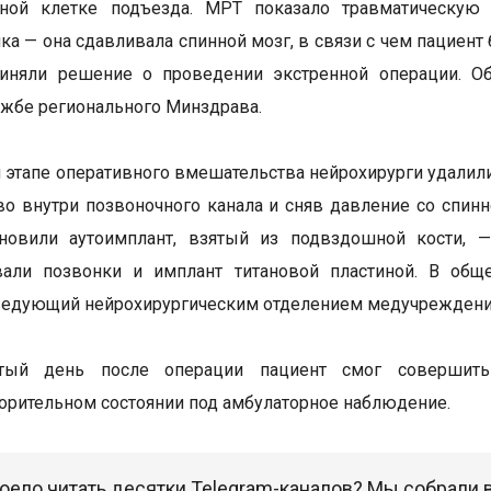
чной клетке подъезда. МРТ показало травматическу
ка — она сдавливала спинной мозг, в связи с чем пациен
иняли решение о проведении экстренной операции. Об
ужбе регионального Минздрава.
 этапе оперативного вмешательства нейрохирурги удал
во внутри позвоночного канала и сняв давление со спин
ановили аутоимплант, взятый из подвздошной кости, —
вали позвонки и имплант титановой пластиной. В общ
ведующий нейрохирургическим отделением медучреждени
ртый день после операции пациент смог совершит
орительном состоянии под амбулаторное наблюдение.
оело читать десятки Telegram-каналов? Мы собрали