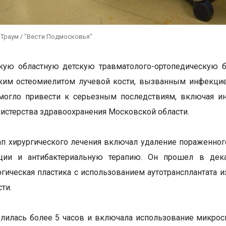
 Траум / "Вести Подмосковья"
кую областную детскую травматолого-ортопедическую б
ким остеомиелитом лучевой кости, вызванным инфекцие
могло привести к серьезным последствиям, включая ин
истерства здравоохранения Московской области.
п хирургического лечения включал удаление пораженного
ции и антибактериальную терапию. Он прошел в дек
гическая пластика с использованием аутотрансплантата 
сти.
лилась более 5 часов и включала использование микрос