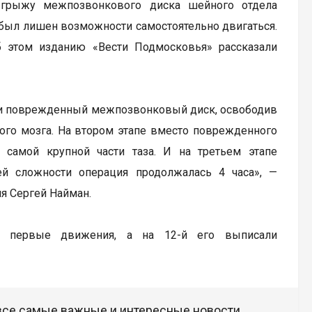
ю грыжу межпозвонкового диска шейного отдела
т был лишен возможности самостоятельно двигаться.
 этом изданию «Вести Подмосковья» рассказали
или поврежденный межпозвонковый диск, освободив
ного мозга. На втором этапе вместо поврежденного
 самой крупной части таза. И на третьем этапе
ей сложности операция продолжалась 4 часа», —
я Сергей Найман.
ь первые движения, а на 12-й его выписали
 все самые важные и интересные новости