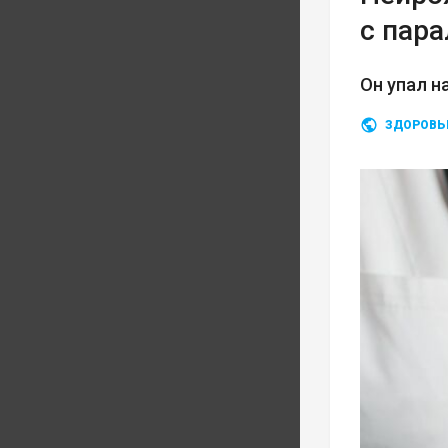
с пар
Он упал н
ЗДОРОВЬ