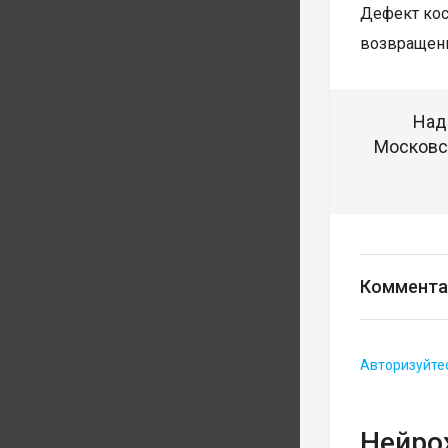
Дефект кос
возвращени
Над
Московск
Коммента
Авторизуйте
Нейро