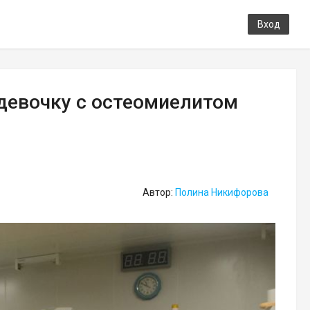
Вход
девочку с остеомиелитом
Автор:
Полина Никифорова