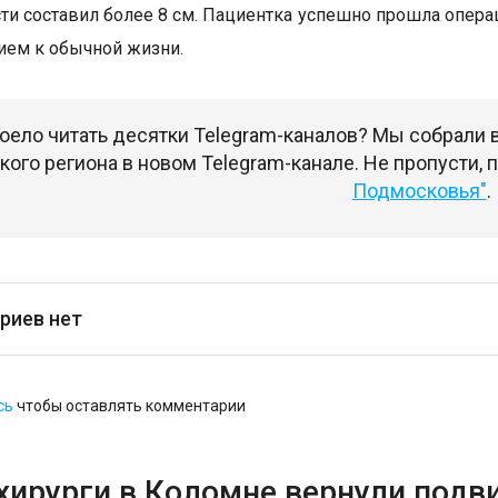
ти составил более 8 см. Пациентка успешно прошла опера
ем к обычной жизни.
оело читать десятки Telegram-каналов? Мы собрали
ого региона в новом Telegram-канале. Не пропусти,
Подмосковья"
.
риев нет
сь
чтобы оставлять комментарии
хирурги в Коломне вернули подв