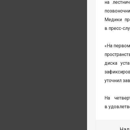
на лестни
позвоночни
Медики пр
в пресс-сл
«На первом
пространст
диска уст
зафиксиро
уточнил за
На четве
в удовлетв
Над