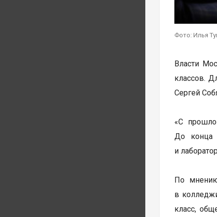
Фото: Илья Т
Власти Мо
классов. Д
Сергей Соб
«С прошло
До конца 
и лаборато
По мнению
в колледжи
класс, общ