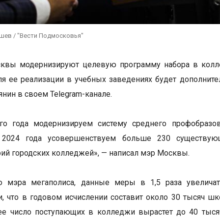
ушев / "Вести Подмосковья"
сквы модернизируют целевую программу набора в колл
ля ее реализации в учебных заведениях будет дополните
янин в своем Telegram-канале.
го года модернизируем систему среднего профобразов
2024 года усовершенствуем больше 230 существую
рий городских колледжей», — написал мэр Москвы.
 мэра мегаполиса, данные меры в 1,5 раза увелича
, что в годовом исчислении составит около 30 тысяч шк
ее число поступающих в колледжи вырастет до 40 тыся