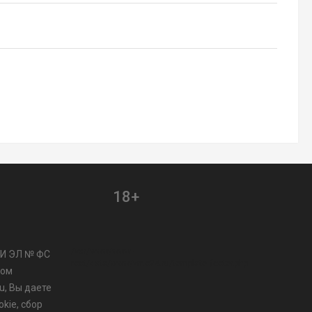
18+
/var/www/www-
МИ ЭЛ № ФС
root/data/www/vmo24.ru/template_footer.php
ром
u, Вы даете
kie, сбор