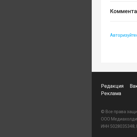
Коммента
Авторизуйте
Редакция
Ва
Реклама
© Все права за
ООО Медиахолдин
ИНН 5028035348;