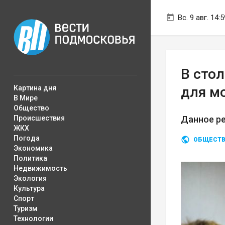
Вс. 9 авг. 14:5
В сто
Картина дня
для м
В Мире
Общество
Происшествия
Данное р
ЖКХ
Погода
ОБЩЕСТ
Экономика
Политика
Недвижимость
Экология
Культура
Спорт
Туризм
Технологии