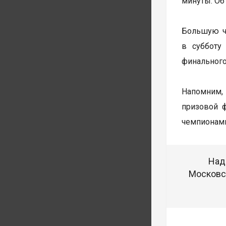
минуты. Об
Большую ча
в субботу
финального
Напомним, 
призовой 
чемпионами
Над
Московск