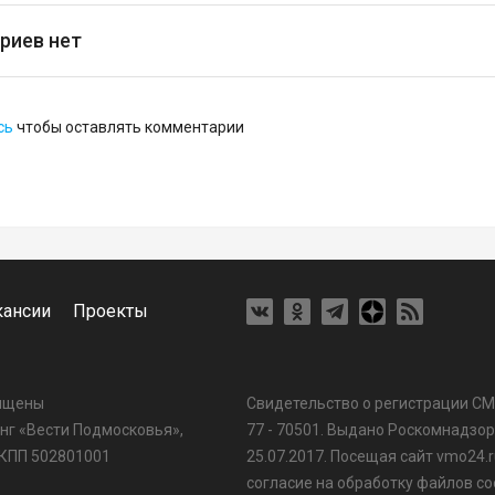
риев нет
сь
чтобы оставлять комментарии
кансии
Проекты
щищены
Свидетельство о регистрации С
г «Вести Подмосковья»,
77 - 70501. Выдано Роскомнадзо
 КПП 502801001
25.07.2017. Посещая сайт vmo24.r
согласие на обработку файлов coo