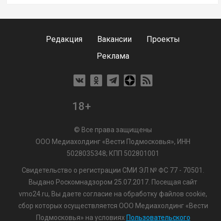
Редакция
Вакансии
Проекты
Реклама
18+
© Все права защищены
ООО Медиахолдинг «Вести Подмосковья», ИНН
5028035348; КПП 502801001
Свидетельство о регистрации СМИ ЭЛ № ФС 77 - 70501.
Выдано Роскомнадзором 25.07.2017. Посещая сайт
vmo24.ru, Вы даете согласие на обработку файлов cookie,
сбор которых осуществляется ООО Медиахолдинг «Вести
Подмосковья» на условиях
Пользовательского