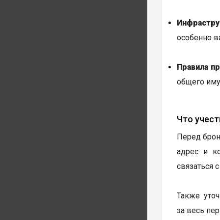
Инфрастру
особенно в
Правила п
общего иму
Что учест
Перед брон
адрес и к
связаться 
Также уто
за весь пер