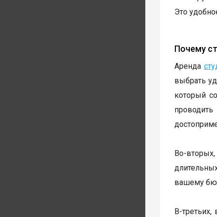
Это удобное
Почему ст
Аренда
сту
выбрать уд
который со
проводит
достоприме
Во-вторых
длительных
вашему бю
В-третьих,