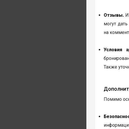
Отзывы.
Из
могут дать
на коммент
Условия а
бронирован
Также уточ
Дополнит
Помимо осн
Безопаснос
информацию