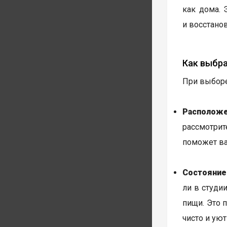
как дома. 
и восстанов
Как выбр
При выборе
Расположе
рассмотрит
поможет ва
Состояние
ли в студи
пищи. Это 
чисто и уют