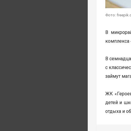
Фото: freepik
В микрора
комплекса 
В семнадца
с классиче
займут маг
ЖК «Героев
детей и шк
отдыха и о