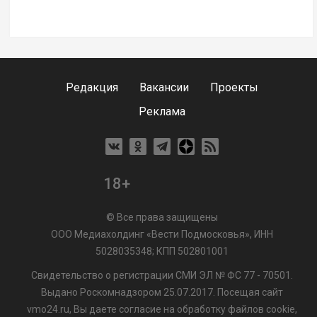
Редакция
Вакансии
Проекты
Реклама
18+
© Все права защищены
ООО Медиахолдинг «Вести Подмосковья», ИНН
5028035348; КПП 502801001
Свидетельство о регистрации СМИ ЭЛ № ФС 77 - 70501.
Выдано Роскомнадзором 25.07.2017. Посещая сайт
vmo24.ru, Вы даете согласие на обработку файлов cookie,