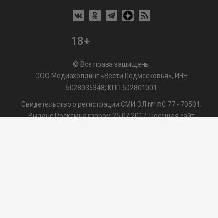
18+
© Все права защищены
ООО Медиахолдинг «Вести Подмосковья», ИНН
5028035348; КПП 502801001
Свидетельство о регистрации СМИ ЭЛ № ФС 77 - 70501.
Выдано Роскомнадзором 25.07.2017. Посещая сайт
vmo24.ru, Вы даете согласие на обработку файлов cookie,
сбор которых осуществляется ООО Медиахолдинг «Вести
Подмосковья» на условиях
Пользовательского
соглашения
обработки файлов cookie. ООО "ВП" также
может использовать указанные данные для их
последующей обработки системами Яндекс.Метрика и
др., которая осуществляется с целью функционирования
сайта vmo24.ru.