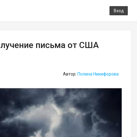
Вход
олучение письма от США
Автор:
Полина Никифорова