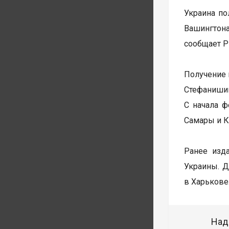
Украина по
Вашингтон
сообщает Р
Получение 
Стефаниши
С начала ф
Самары и К
Ранее изд
Украины. Д
в Харькове
Над