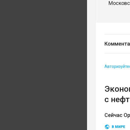
Московск
Коммента
Авторизуйте
Эконом
с неф
Сейчас О
В МИРЕ