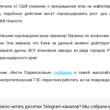
лучила от США указание о прекращении атак на нефтеп
а, подобные действия могут спровоцировать рост цен
ИА Новости.
письма подтвердила вице-премьер Украины по вопросам е
на. Она заявила, что Киев на данный момент действуе
евраля дроны ВСУ атаковали заводы из ряда городов Ро
раснодарского края.
ание «Вести Подмосковья»
сообщало
о самой масштабн
непропетровская ГЭС перестала работать из-за поврежде
.
оело читать десятки Telegram-каналов? Мы собрали