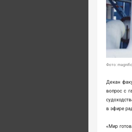
Фото: magnifi
Декан факу
вопрос с г
судоходств
в эфире рад
«Мир готов