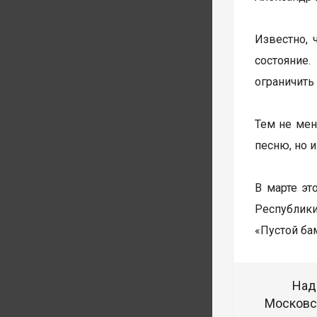
Известно, 
состояние
ограничить
Тем не мен
песню, но 
В марте эт
Республики
«Пустой бам
Над
Московск