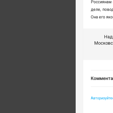
Россиянам 
деле, пово
Она его як
Над
Московск
Коммента
Авторизуйте