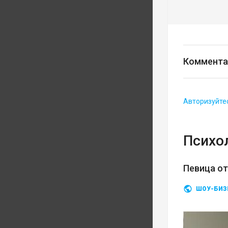
Коммента
Авторизуйте
Психо
Певица о
ШОУ-БИЗ