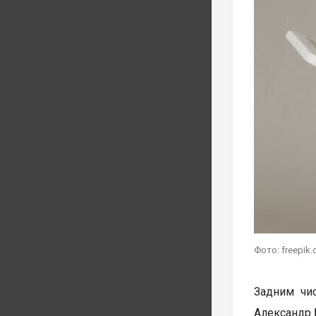
Фото: freepik
Задним чи
Александр 