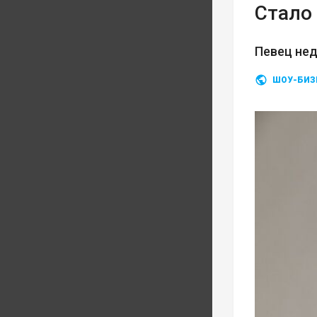
Стало 
Певец нед
ШОУ-БИЗ