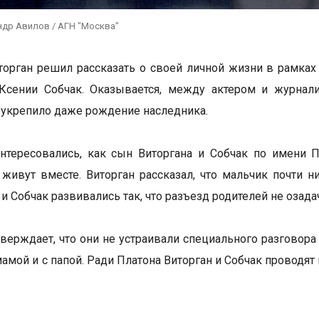
ндр Авилов / АГН "Москва"
орган решил рассказать о своей личной жизни в рамках 
 Ксении Собчак. Оказывается, между актером и журнал
 укрепило даже рождение наследника.
нтересовались, как сын Виторгана и Собчак по имени 
живут вместе. Виторган рассказал, что мальчик почти н
 Собчак развивались так, что разъезд родителей не озадач
тверждает, что они не устраивали специального разговора
 мамой и с папой. Ради Платона Виторган и Собчак провод