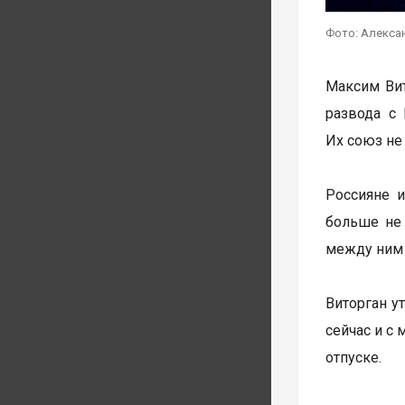
Фото: Алекса
Максим Вит
развода с
Их союз не
Россияне и
больше не 
между ним и
Виторган у
сейчас и с
отпуске.