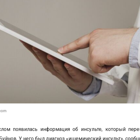
.com
слом появилась информация об инсульте, который пере
Буйнов. У него был диагноз «ишемический инсульт», сооб