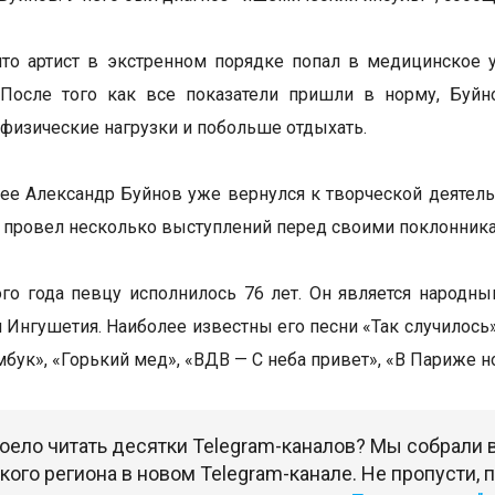
что артист в экстренном порядке попал в медицинское 
. После того как все показатели пришли в норму, Буй
 физические нагрузки и побольше отдыхать.
ее Александр Буйнов уже вернулся к творческой деятельн
и провел несколько выступлений перед своими поклонник
ого года певцу исполнилось 76 лет. Он является народн
 Ингушетия. Наиболее известны его песни «Так случилось»,
бук», «Горький мед», «ВДВ — С неба привет», «В Париже но
оело читать десятки Telegram-каналов? Мы собрали
ого региона в новом Telegram-канале. Не пропусти,