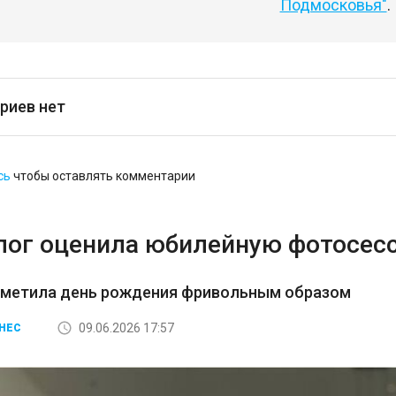
Подмосковья"
.
риев нет
сь
чтобы оставлять комментарии
лог оценила юбилейную фотосес
тметила день рождения фривольным образом
09.06.2026 17:57
НЕС