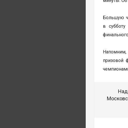
минуты. Об
Большую ча
в субботу
финального
Напомним, 
призовой 
чемпионами
Над
Московск