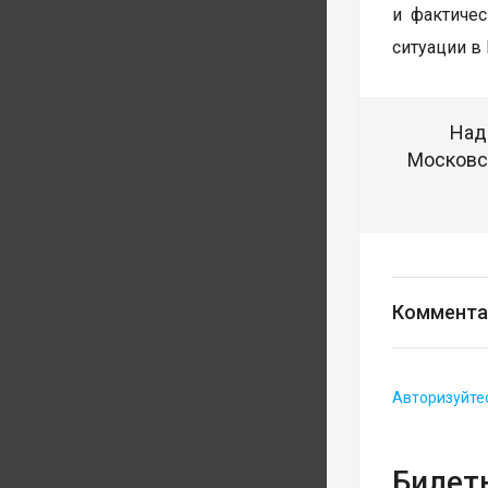
и фактиче
ситуации в
Над
Московск
Коммента
Авторизуйте
Билеты