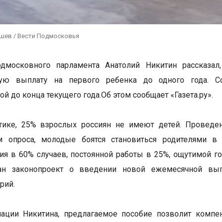
ушев / Вести Подмосковья
одмосковного парламента Анатолий Никитин рассказал
ую выплату на первого ребенка до одного года. Со
й до конца текущего года.Об этом сообщает «Газета.ру».
стике, 25% взрослых россиян не имеют детей. Проведе
 опроса, молодые боятся становиться родителями в
ия в 60% случаев, постоянной работы в 25%, ощутимой г
ан законопроект о введении новой ежемесячной вып
рий.
ации Никитина, предлагаемое пособие позволит компе