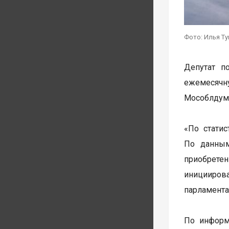
Фото: Илья Т
Депутат п
ежемесячн
Мособлдумо
«По стати
По данным
приобретен
иницииров
парламента
По информ