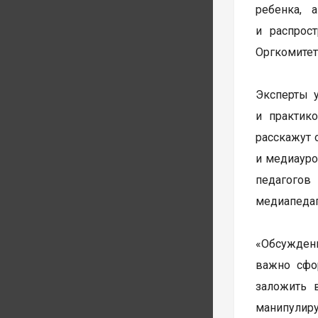
ребенка, 
и распрос
Оргкомитет
Эксперты 
и практик
расскажут 
и медиауро
педагогов
медиапедаго
«Обсуждени
важно сфор
заложить 
манипули