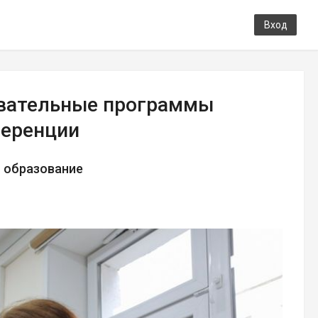
Вход
овательные программы
ференции
о образование