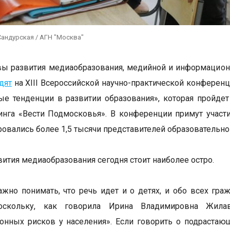
Сандурская / АГН "Москва"
ы развития медиаобразования, медийной и информационн
дят
на XIII Всероссийской научно-практической конферен
е тенденции в развитии образования», которая пройде
нга «Вести Подмосковья». В конференции примут участ
ровались более 1,5 тысячи представителей образовательн
вития медиаобразования сегодня стоит наиболее остро.
жно понимать, что речь идет и о детях, и обо всех гра
Поскольку, как говорила Ирина Владимировна Жила
нных рисков у населения». Если говорить о подрастающе