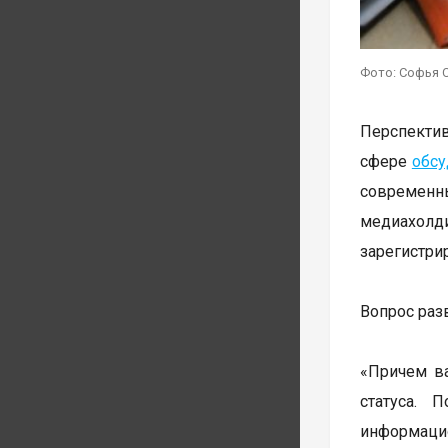
Фото: Софья 
Перспектив
сфере
обсу
современны
медиахолди
зарегистри
Вопрос раз
«Причем ва
статуса. 
информацио