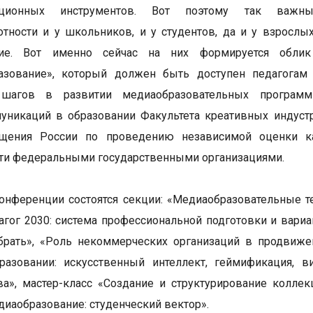
ационных инструментов. Вот поэтому так важн
тности и у школьников, и у студентов, да и у взрослы
кие. Вот именно сейчас на них формируется облик
азование», который должен быть доступен педагога
шагов в развитии медиаобразовательных программ
уникаций в образовании Факультета креативных индуст
щения России по проведению независимой оценки ка
ти федеральными государственными организациями.
онференции состоятся секции: «Медиаобразовательные те
гог 2030: система профессиональной подготовки и вариа
брать», «Роль некоммерческих организаций в продвиже
разовании: искусственный интеллект, геймификация, в
ва», мастер-класс «Создание и структурирование коллек
диаобразование: студенческий вектор».