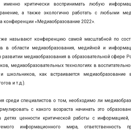
а именно критически воспринимать любую информац
транение, а также экологично работать с любыми мед
а конференции «Медиаобразование 2022».
уже называют конференцию самой масштабной по соста
ов в области медиаобразования, медийной и информац
о развитии медиаобразования в образовательной сфере Р
ков, медиаобразовательных технологиях в воспитательно
 и школьников, как встраивается медиаобразование 
гов и т.д.).
я среди специалистов о том, необходимо ли медиаобра
мулировать с какого возраста начинать это образован
в детях ценности критической работы с информацией,
руемого информационного мира, ответственность