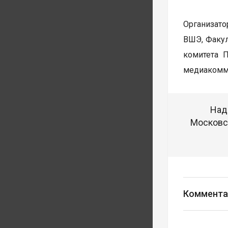
Организато
ВШЭ, Факул
комитета 
медиакомму
Над
Московск
Коммента