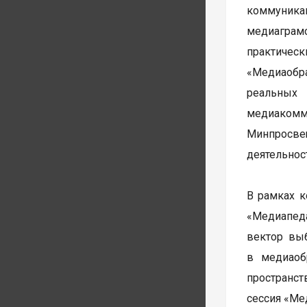
коммуник
медиаграмо
практичес
«Медиаобр
реальных 
медиакомм
Минпросве
деятельнос
В рамках к
«Медиапеда
вектор вы
в медиаоб
пространст
сессия «Ме