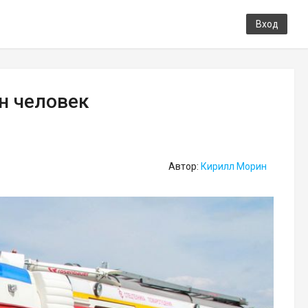
Вход
н человек
Автор:
Кирилл Морин