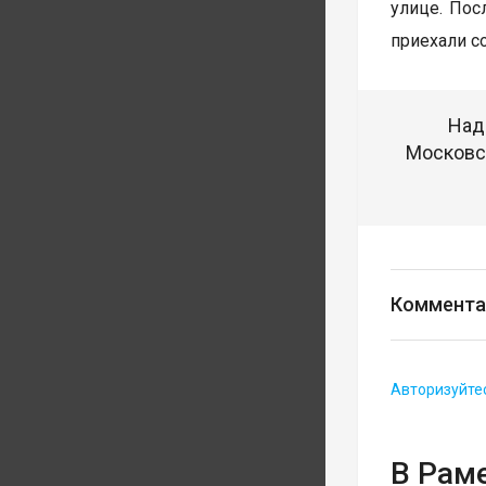
улице. Пос
приехали с
Над
Московск
Коммента
Авторизуйте
В Рам