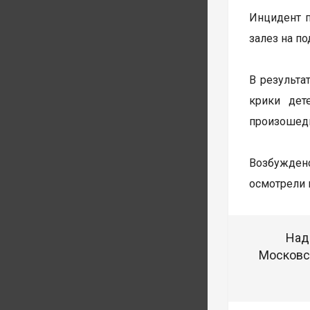
Инцидент п
залез на п
В результа
крики дет
произошедш
Возбуждено
осмотрели 
Над
Московск