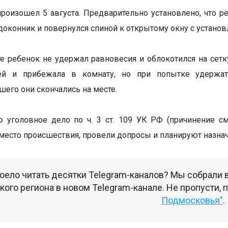
роизошел 5 августа. Предварительно установлено, что р
одоконник и повернулся спиной к открытому окну с установ
те ребенок не удержал равновесия и облокотился на сет
ей и прибежала в комнату, но при попытке удержат
его они скончались на месте.
 уголовное дело по ч. 3 ст. 109 УК РФ (причинение с
место происшествия, провели допросы и планируют назна
оело читать десятки Telegram-каналов? Мы собрали
ого региона в новом Telegram-канале. Не пропусти,
Подмосковья"
.