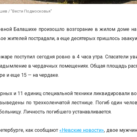
ушев / "Вести Подмосковья"
вной Балашихе произошло возгорание в жилом доме на 
вое жителей пострадали, а еще десятерых пришлось эвакуи
ожаре поступил сегодня ровно в 4 часа утра. Спасатели 
задымление в чердачных помещениях. Общая площадь расп
ре и еще 15 — на чердаке.
рных и 11 единиц специальной техники ликвидировали воз
выведены по трехколенчатой лестнице. Погиб один чел
больницу. Личность погибшего устанавливается.
Петербурге, как сообщают
«Невские новости»
, двое мужчи