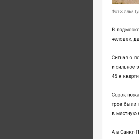
Фото: Илья Т
В подмоско
человек, д
Сигнал о п
и сильное 
45 в кварти
Сорок пожа
трое были 
в местную 
А в Санкт-