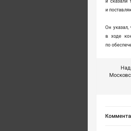
и сказали 
и поставляю
Он указал,
в ходе ко
по обеспеч
Над
Московск
Коммента