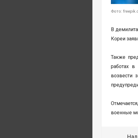
Фото: freepik
В демилита
Кореи заяв
Также пре
работах в
возвести 
предупреди
Отмечается
военные мо
Над