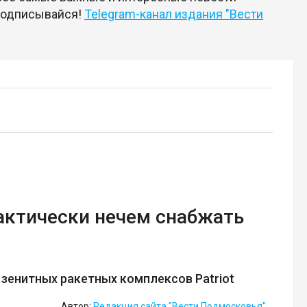
 подписывайся!
Telegram-канал издания "Вести
актически нечем снабжать
зенитных ракетных комплексов Patriot
Автор:
Редакция сайта "Вести Подмосковья"