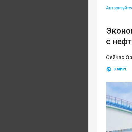
Авторизуйте
Эконом
с неф
Сейчас О
В МИРЕ