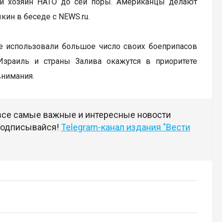
ный хозяин НАТО до сей поры. Американцы делают
ин в беседе с NEWS.ru.
же использовали большое число своих боеприпасов
Израиль и страны Залива окажутся в приоритете
внимания.
 все самые важные и интересные новости
 подписывайся!
Telegram-канал издания "Вести