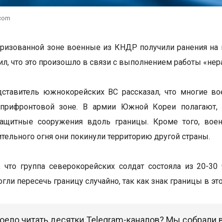
.com
ризованной зоне военные из КНДР получили ранения на
ил, что это произошло в связи с выполнением работы «не
дставитель южнокорейских ВС рассказал, что многие в
 прифронтовой зоне. В армии Южной Кореи полагают,
защитные сооружения вдоль границы. Кроме того, вое
тельного огня они покинули территорию другой страны.
, что группа северокорейских солдат состояла из 20-30
гли пересечь границу случайно, так как знак границы в эт
оело читать десятки Telegram-каналов? Мы собрали