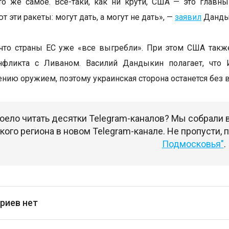
то же самое. Все-таки, как ни крути, США — это глав
т эти ракеты: могут дать, а могут не дать», —
заявил
Дандык
 что страны ЕС уже «все выгребли». При этом США так
нфликта с Ливаном. Василий Дандыкин полагает, что 
ению оружием, поэтому украинская сторона останется без 
оело читать десятки Telegram-каналов? Мы собрали
ого региона в новом Telegram-канале. Не пропусти,
Подмосковья"
.
риев нет