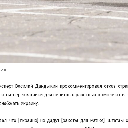
.com
ксперт Василий Дандыкин прокомментировал отказ стра
кеты-перехватчики для зенитных ракетных комплексов Pat
снабжать Украину.
зал, что [Украине] не дадут [ракеты для Patriot], Штат