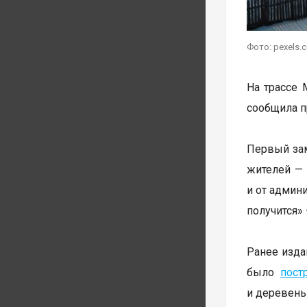
Фото: pexels.
На трассе 
сообщила п
Первый зам
жителей — 
и от админ
получится»
Ранее изда
было
пост
и деревень