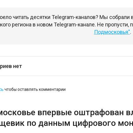
оело читать десятки Telegram-каналов? Мы собрали
ого региона в новом Telegram-канале. Не пропусти,
Подмосковья"
.
риев нет
сь
чтобы оставлять комментарии
московье впервые оштрафован вл
рщевик по данным цифрового мо