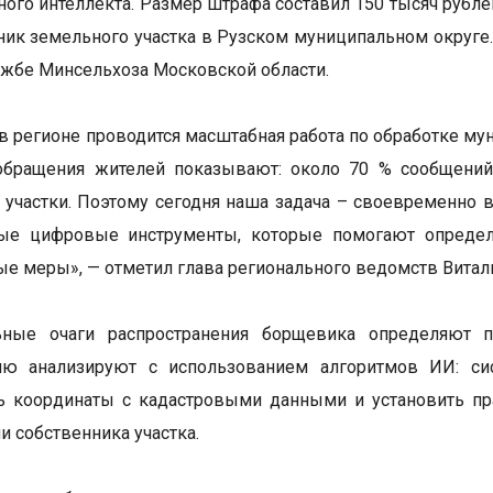
ного интеллекта. Размер штрафа составил 150 тысяч рубл
ник земельного участка в Рузском муниципальном округе
ужбе Минсельхоза Московской области.
в регионе проводится масштабная работа по обработке му
обращения жителей показывают: около 70 % сообщений 
участки. Поэтому сегодня наша задача – своевременно в
ые цифровые инструменты, которые помогают определит
е меры», — отметил глава регионального ведомств Витал
ьные очаги распространения борщевика определяют 
ю анализируют с использованием алгоритмов ИИ: сист
ь координаты с кадастровыми данными и установить пр
и собственника участка.