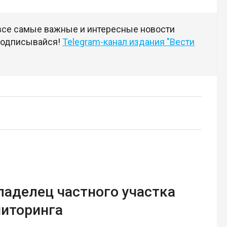
 все самые важные и интересные новости
 подписывайся!
Telegram-канал издания "Вести
аделец частного участка
ниторинга