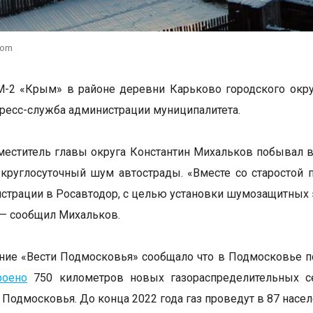
com
М-2 «Крым» в районе деревни Карьково городского окр
ресс-служба администрации муниципалитета.
еститель главы округа Константин Михальков побывал в 
круглосуточный шум автострады. «Вместе со старостой
истрации в Росавтодор, с целью установки шумозащитных 
 — сообщил Михальков.
ние «Вести Подмосковья» сообщало что в Подмосковье п
роено
750 километров новых газораспределительных се
 Подмосковья. До конца 2022 года газ проведут в 87 насел