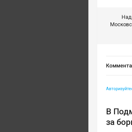
Над
Московск
Коммента
Авторизуйте
В Под
за бо