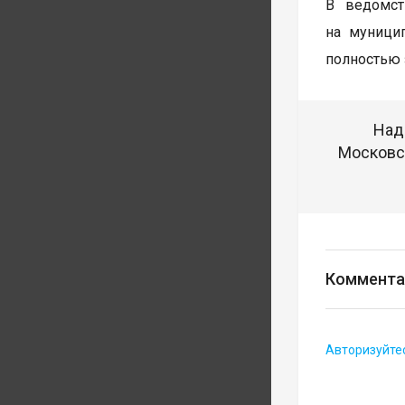
В ведомст
на муници
полностью 
Над
Московск
Коммента
Авторизуйте