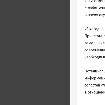
искусствен
– собствен
в пресс-сл
«Ежегодно 
При этом 
земельные 
современн
необходимы
Потенциал
Информаци
сопоставит
в отношени