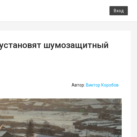
Вход
м установят шумозащитный
Автор:
Виктор Коробов