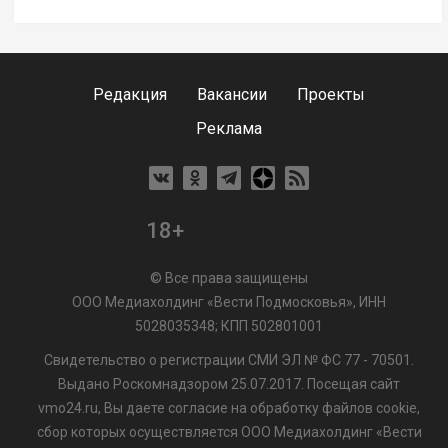
Редакция
Вакансии
Проекты
Реклама
18+
© Все права защищены
ООО Медиахолдинг «Вести Подмосковья», ИНН
5028035348; КПП 502801001
Свидетельство о регистрации СМИ ЭЛ № ФС 77 - 70501.
Выдано Роскомнадзором 25.07.2017. Посещая сайт
vmo24.ru, Вы даете согласие на обработку файлов cookie,
сбор которых осуществляется ООО Медиахолдинг «Вести