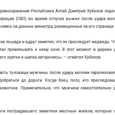
равоохранения Республики Алтай Дмитрий Хубезов подел
ерации (СВО) во время отпуска выжил после удара мо
сылаясь на данные министра, размещенные на его странице 
 на лошади и вдруг заметил, что их преследует медведь. 
тал привязывать к нему коня. В этот момент в дерево 
его куртки и шапка загорелись», — отметил Хубезов.
сть туловища мужчины после удара молнии парализовало
добраться до дороги. Когда боец полз, его преследов
животное. Примечательно, что мужчина самостоятельно 
оги пострадавшего заметили местные жители, которые 