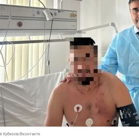
й Хубезов/Вконтакте