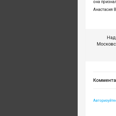
она призна
Анастасия В
Над
Московск
Коммента
Авторизуйте