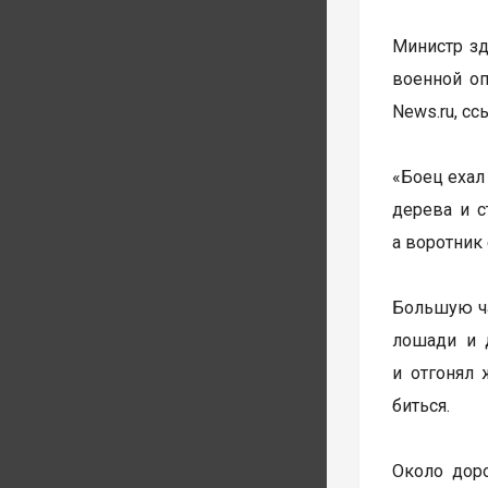
Министр зд
военной оп
News.ru, с
«Боец ехал
дерева и с
а воротник 
Большую ча
лошади и 
и отгонял 
биться.
Около дор