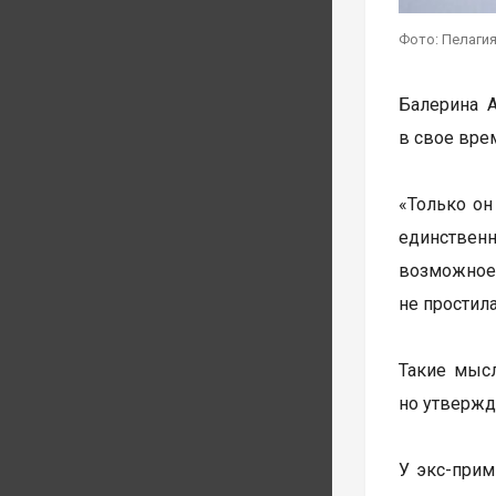
Фото: Пелагия
Балерина А
в свое вре
«Только он
единственн
возможное,
не простила
Такие мысл
но утвержда
У экс-прим