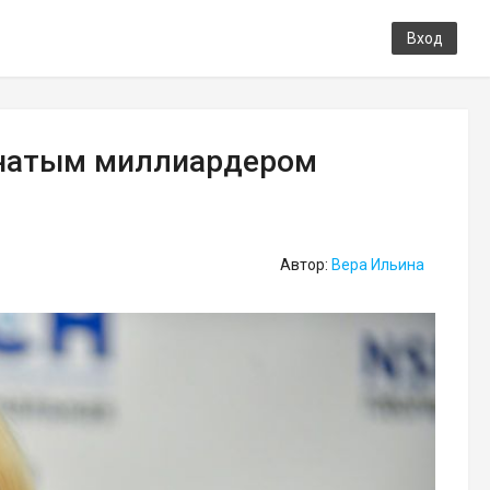
Вход
енатым миллиардером
Автор:
Вера Ильина