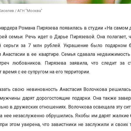
Киселев / АГН "Москва"
ардера Романа Пирязева появилась в студии «На самом д
оей семьи. Речь идет о Дарье Пирязевой. Она полагает, 
й серьги за 7 млн рублей. Украшение было подарком 
 Анастасии в ее квартире. Семья сдавала недвижимость в
треч любовников. Пирязева заявила, что следит за с
 время с ее супругом на его территории.
зать свою невиновность Анастасия Волочкова решилась
мужчины дарят дорогостоящие подарки. Она также завери
ьно в дружеских отношениях. Волочкова освещала эту ситу
 нее незаслуженно обрушились. Якобы им дарят жалкие бук
при этом уверена, что завистники не заслужили и своих