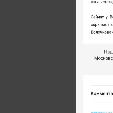
лжи, кстати
Сейчас у 
скрывает е
Волочкова 
Над
Московск
Коммента