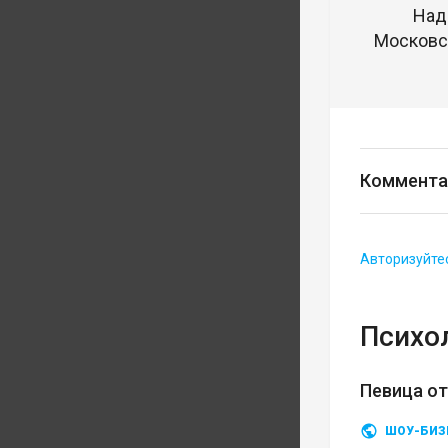
Над
Московск
Коммента
Авторизуйте
Психо
Певица о
ШОУ-БИЗ