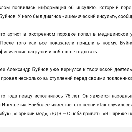
слом появилась информация об инсульте, который пере
Буйнов. У него был диагноз «ишемический инсульт», сооб
что артист в экстренном порядке попал в медицинское 
. После того как все показатели пришли в норму, Буй
 физические нагрузки и побольше отдыхать.
ее Александр Буйнов уже вернулся к творческой деятельн
и провел несколько выступлений перед своими поклонник
ого года певцу исполнилось 76 лет. Он является народн
 Ингушетия. Наиболее известны его песни «Так случилось»,
бук», «Горький мед», «ВДВ — С неба привет», «В Париже но