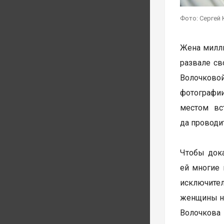
Фото: Сергей 
Жена милли
развале св
Волочково
фотографии
местом вс
да проводит
Чтобы дока
ей многие 
исключител
женщины на
Волочкова 