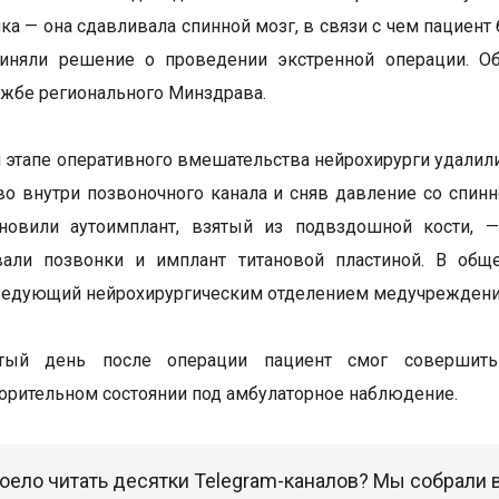
ка — она сдавливала спинной мозг, в связи с чем пациен
иняли решение о проведении экстренной операции. Об
ужбе регионального Минздрава.
 этапе оперативного вмешательства нейрохирурги удал
во внутри позвоночного канала и сняв давление со спин
ановили аутоимплант, взятый из подвздошной кости, —
вали позвонки и имплант титановой пластиной. В общ
ведующий нейрохирургическим отделением медучреждени
ртый день после операции пациент смог совершит
орительном состоянии под амбулаторное наблюдение.
оело читать десятки Telegram-каналов? Мы собрали