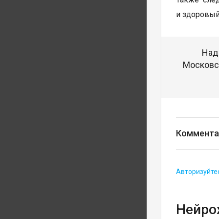
и здоровый
Над
Московск
Коммента
Авторизуйте
Нейро