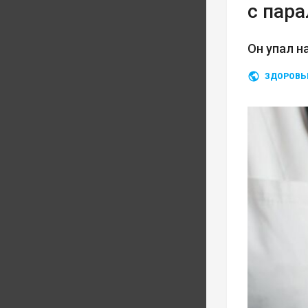
с пар
Он упал н
ЗДОРОВЬ