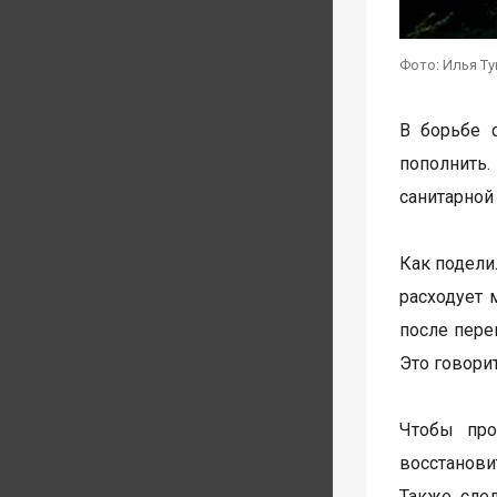
Фото: Илья Т
В борьбе 
пополнить
санитарной
Как подели
расходует 
после пере
Это говори
Чтобы про
восстанови
Также сле