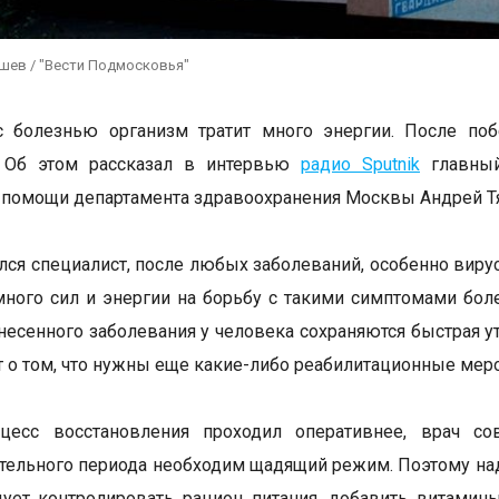
ушев / "Вести Подмосковья"
с болезнью организм тратит много энергии. После по
. Об этом рассказал в интервью
радио Sputnik
главный
 помощи департамента здравоохранения Москвы Андрей Т
лся специалист, после любых заболеваний, особенно виру
много сил и энергии на борьбу с такими симптомами болез
несенного заболевания у человека сохраняются быстрая у
т о том, что нужны еще какие-либо реабилитационные мер
цесс восстановления проходил оперативнее, врач со
тельного периода необходим щадящий режим. Поэтому надо
дует контролировать рацион питания, добавить витами