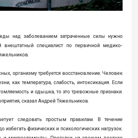
беды над заболеванием затраченные силы нужно
 внештатный специалист по первичной медико-
яжельников.
сных, организму требуется восстановление. Человек
ни, как температура, слабость, интоксикация. Если
томляемость и одышка, то это тревожные признаки.
оприятия, сказал Андрей Тяжельников.
ветует следовать простым правилам. В течение
 избегать физических и психологических нагрузок.
ны и микроэлементы. Прогулки на свежем воздухе