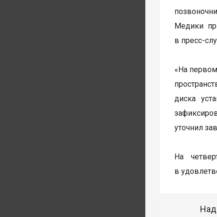
позвоночни
Медики пр
в пресс-сл
«На первом
пространст
диска уст
зафиксиро
уточнил за
На четве
в удовлетв
Над