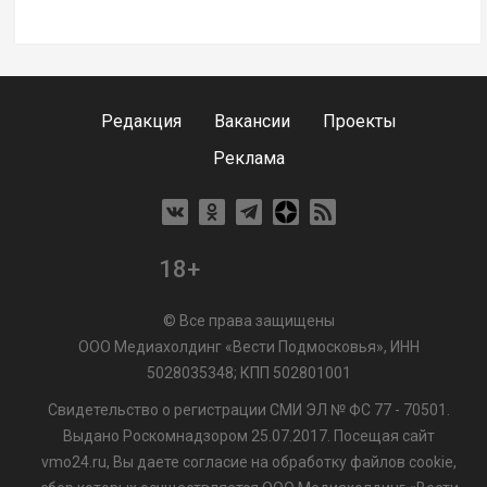
Редакция
Вакансии
Проекты
Реклама
18+
© Все права защищены
ООО Медиахолдинг «Вести Подмосковья», ИНН
5028035348; КПП 502801001
Свидетельство о регистрации СМИ ЭЛ № ФС 77 - 70501.
Выдано Роскомнадзором 25.07.2017. Посещая сайт
vmo24.ru, Вы даете согласие на обработку файлов cookie,