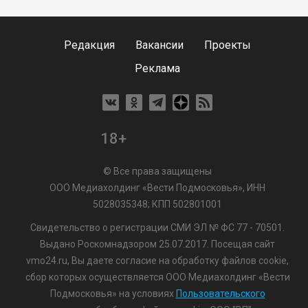
Редакция
Вакансии
Проекты
Реклама
18+
© Все права защищены
ООО Медиахолдинг «Вести Подмосковья», ИНН
5028035348; КПП 502801001
Свидетельство о регистрации СМИ ЭЛ № ФС 77 - 70501.
Выдано Роскомнадзором 25.07.2017. Посещая сайт
vmo24.ru, Вы даете согласие на обработку файлов cookie,
сбор которых осуществляется ООО Медиахолдинг «Вести
Подмосковья» на условиях
Пользовательского