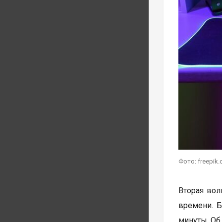
Фото: freepik
Вторая волн
времени. Б
минуты. Об