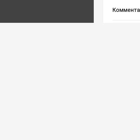
Коммента
Авторизуйте
Редакция
Ва
Реклама
© Все права за
ООО Медиахолдин
ИНН 5028035348;