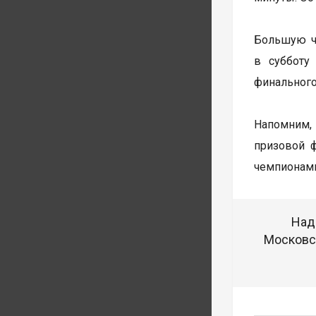
Большую ча
в субботу
финального
Напомним, 
призовой 
чемпионами
Над
Московск