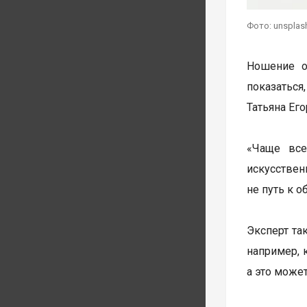
Фото: unsplas
Ношение о
показаться
Татьяна Его
«Чаще все
искусствен
не путь к 
Эксперт та
например, 
а это може