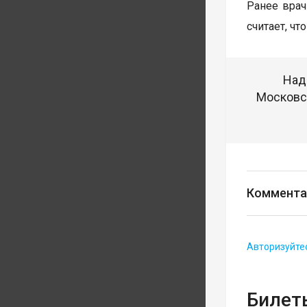
Ранее вра
считает, ч
Над
Московск
Коммента
Авторизуйте
Билеты