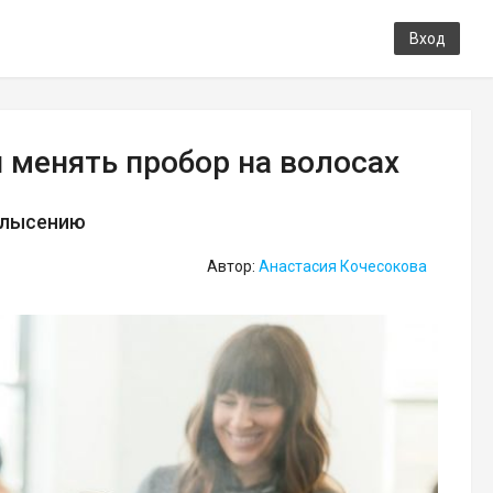
Вход
и менять пробор на волосах
облысению
Автор:
Анастасия Кочесокова