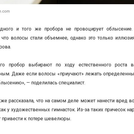
h.com
дного и того же пробора не провоцирует облысение
, что волосы стали объемнее, однако это только иллюз
рова.
го пробор выбирают по ходу естественного роста в
ным. Даже если волосы «приучают» лежать определенным 
облысению», — поделилась специалист.
кже рассказала, что на самом деле может нанести вред в
как у художественных гимнасток. Из-за таких причесок н
т привести к потере шевелюры.