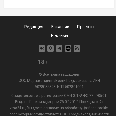
Редакция
Вакансии
Проекты
Реклама
18+
© Все права защищены
ООО Медиахолдинг «Вести Подмосковья», ИНН
5028035348; КПП 502801001
Свидетельство о регистрации СМИ ЭЛ № ФС 77 - 70501.
Выдано Роскомнадзором 25.07.2017. Посещая сайт
vmo24.ru, Вы даете согласие на обработку файлов cookie,
сбор которых осуществляется ООО Медиахолдинг «Вести