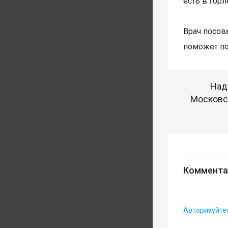
есть в гор
Врач посов
поможет по
Над
Московск
Коммента
Авторизуйте