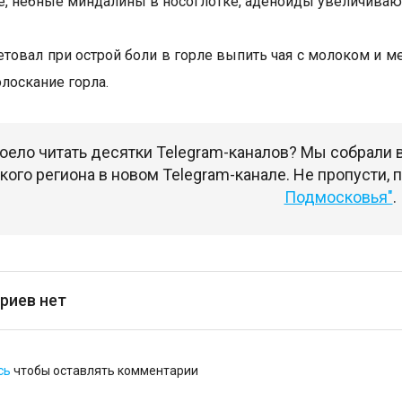
ле, небные миндалины в носоглотке, аденоиды увеличиваю
етовал при острой боли в горле выпить чая с молоком и ме
лоскание горла.
оело читать десятки Telegram-каналов? Мы собрали
ого региона в новом Telegram-канале. Не пропусти,
Подмосковья"
.
риев нет
сь
чтобы оставлять комментарии