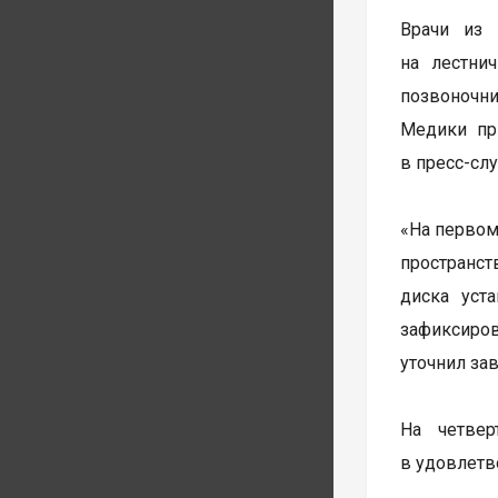
Врачи из 
на лестни
позвоночни
Медики пр
в пресс-сл
«На первом
пространст
диска уст
зафиксиро
уточнил за
На четве
в удовлетв