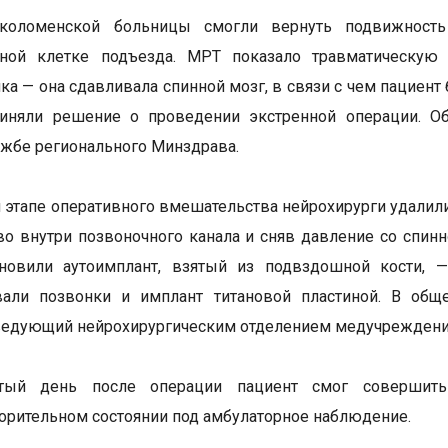
коломенской больницы смогли вернуть подвижность
чной клетке подъезда. МРТ показало травматическу
ка — она сдавливала спинной мозг, в связи с чем пациен
иняли решение о проведении экстренной операции. Об
ужбе регионального Минздрава.
 этапе оперативного вмешательства нейрохирурги удал
во внутри позвоночного канала и сняв давление со спин
ановили аутоимплант, взятый из подвздошной кости, —
вали позвонки и имплант титановой пластиной. В общ
ведующий нейрохирургическим отделением медучреждени
ртый день после операции пациент смог совершит
орительном состоянии под амбулаторное наблюдение.