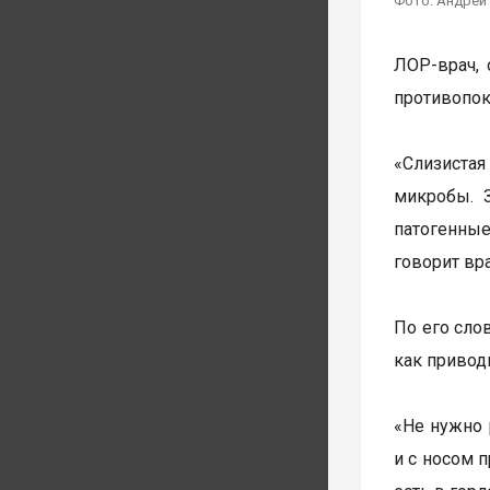
Фото: Андрей
ЛОР-врач, 
противопок
«Слизиста
микробы. 
патогенные
говорит вра
По его сло
как привод
«Не нужно 
и с носом 