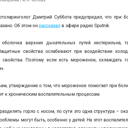
 Никеричев / АГН "Москва"
отоларинголог Дмитрий Суббота предупредил, что при б
азано. Об этом он
рассказал
в эфире радио Sputnik.
я оболочка верхних дыхательных путей нестерильна, т
Защитные свойства ослабевают при воздействии холода
 свойства. Поэтому если есть мороженое, охлаждать г
ч.
вам, утверждение о том, что мороженое помогает при боли
ит к хроническим воспалительным процессам.
разделять горло с носом, по сути это одна структура – ок
проблемы могут быть, особенно у детей. На этот воспалит