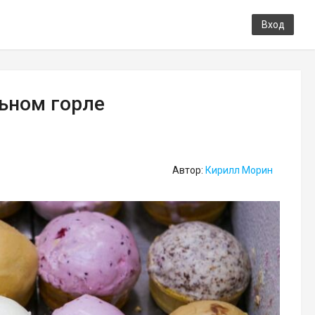
Вход
льном горле
Автор:
Кирилл Морин