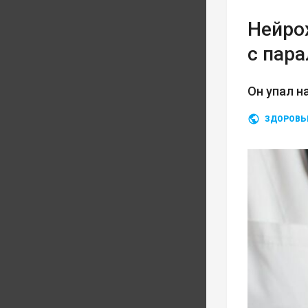
Нейро
с пар
Он упал н
ЗДОРОВЬ