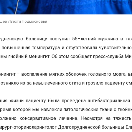
ушев / Вести Подмосковья
удненскую больницу поступил 55–летний мужчина в тяж
 повышенная температура и отсутствовала чувствительнос
ины гнойный менингит. Об этом сообщает пресс-служба М
нингит – воспаление мягких оболочек головного мозга, в
возникло из-за невылеченного отита и грозило пациенту с
ния жизни пациенту была проведена антибактериальная 
 время которой мы извлекли патологические ткани с гно
олжено консервативное лечение. Несмотря на тяжесть 
ирург-оториноларинголог Долгопрудненской больницы Ел