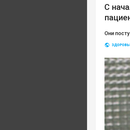
С нач
пацие
Они посту
ЗДОРОВЬ