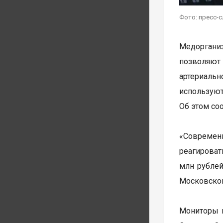
Фото: пресс-
Медорганиз
позволяют
артериаль
использую
Об этом со
«Современ
реагироват
млн рублей
Московской
Мониторы 