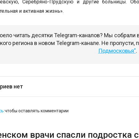
уевскую, Серебряно-Прудскую и другие больницы. Обо
ельная и активная жизнь».
оело читать десятки Telegram-каналов? Мы собрали
ого региона в новом Telegram-канале. Не пропусти,
Подмосковья"
.
риев нет
сь
чтобы оставлять комментарии
енском врачи спасли подростка 