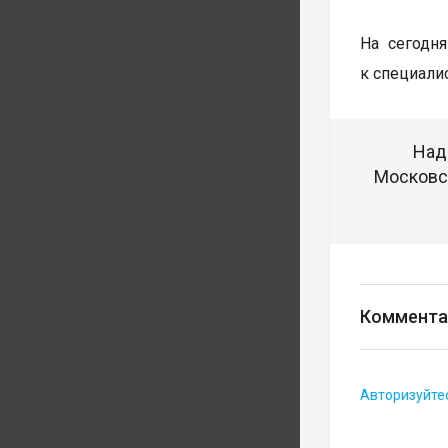
На сегодн
к специали
Над
Московск
Коммента
Авторизуйте