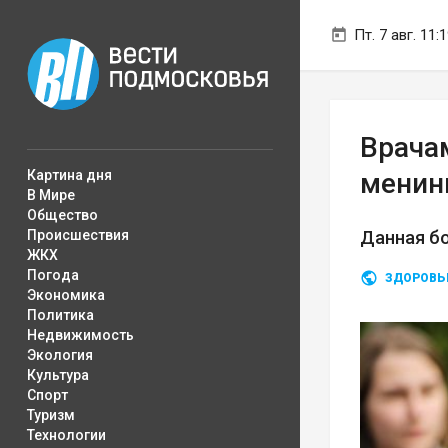
Пт. 7 авг. 11:
Врача
Картина дня
менин
В Мире
Общество
Происшествия
Данная бо
ЖКХ
Погода
ЗДОРОВЬ
Экономика
Политика
Недвижимость
Экология
Культура
Спорт
Туризм
Технологии