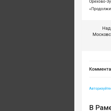
Орехово-З
«Продолжит
Над
Московск
Коммента
Авторизуйте
В Рам