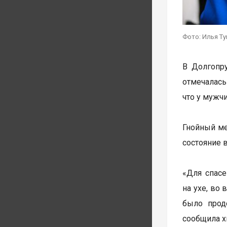
Фото: Илья Т
В Долгопр
отмечалась
что у мужч
Гнойный ме
состояние 
«Для спасе
на ухе, во
было прод
сообщила х