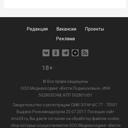
Редакция
Вакансии
Проекты
Реклама
18+
© Все права защищены
ООО Медиахолдинг «Вести Подмосковья», ИНН
5028035348; КПП 502801001
Свидетельство о регистрации СМИ ЭЛ № ФС 77 - 70501.
Выдано Роскомнадзором 25.07.2017. Посещая сайт
vmo24.ru, Вы даете согласие на обработку файлов cookie,
сбор которых осуществляется ООО Медиахолдинг «Вести