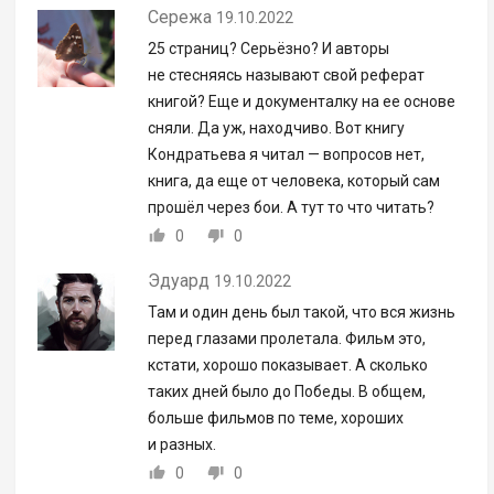
Сережа
19.10.2022
25 страниц? Серьёзно? И авторы
не стесняясь называют свой реферат
книгой? Еще и документалку на ее основе
сняли. Да уж, находчиво. Вот книгу
Кондратьева я читал — вопросов нет,
книга, да еще от человека, который сам
прошёл через бои. А тут то что читать?
0
0
Эдуард
19.10.2022
Там и один день был такой, что вся жизнь
перед глазами пролетала. Фильм это,
кстати, хорошо показывает. А сколько
таких дней было до Победы. В общем,
больше фильмов по теме, хороших
и разных.
0
0