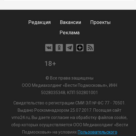
Редакция
Вакансии
Проекты
Реклама
18+
© Все права защищены
ООО Медиахолдинг «Вести Подмосковья», ИНН
5028035348; КПП 502801001
Свидетельство о регистрации СМИ ЭЛ № ФС 77 - 70501.
Выдано Роскомнадзором 25.07.2017. Посещая сайт
vmo24.ru, Вы даете согласие на обработку файлов cookie,
сбор которых осуществляется ООО Медиахолдинг «Вести
Подмосковья» на условиях
Пользовательского