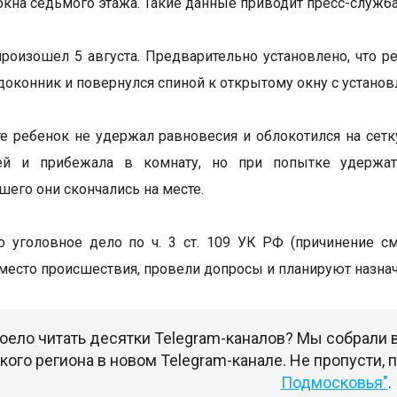
окна седьмого этажа. Такие данные приводит пресс-служба
роизошел 5 августа. Предварительно установлено, что р
одоконник и повернулся спиной к открытому окну с установ
те ребенок не удержал равновесия и облокотился на сет
ей и прибежала в комнату, но при попытке удержат
его они скончались на месте.
 уголовное дело по ч. 3 ст. 109 УК РФ (причинение с
место происшествия, провели допросы и планируют назна
оело читать десятки Telegram-каналов? Мы собрали
ого региона в новом Telegram-канале. Не пропусти,
Подмосковья"
.