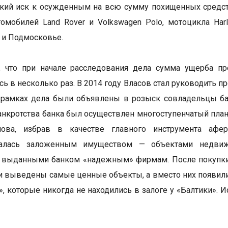
кий иск к осужденным на всю сумму похищенных средств,
омобилей Land Rover и Volkswagen Polo, мотоцикла Ha
 и Подмосковье.
я, что при начале расследования дела сумма ущерба п
ь в несколько раз. В 2014 году Власов стал руководить 
рамках дела были объявлены в розыск совладельцы бан
банкротства банка был осуществлен многоступенчатый пла
лова, избрав в качестве главного инструмента афе
валась заложенным имуществом — объектами недви
, выданными банком «надежным» фирмам. После покупки
и выведены самые ценные объекты, а вместо них появили
», которые никогда не находились в залоге у «Балтики». 