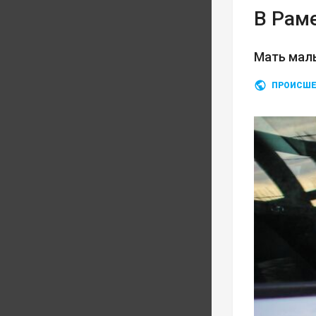
В Рам
Мать мал
ПРОИСШЕ