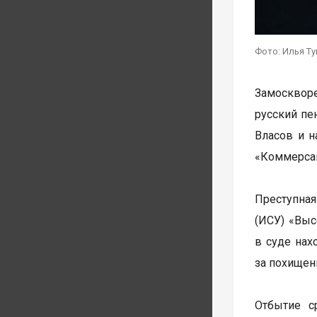
Фото: Илья Т
Замоскворе
русский пе
Власов и н
«Коммерсан
Преступная
(ИСУ) «Выс
в суде нах
за похищен
Отбытие с