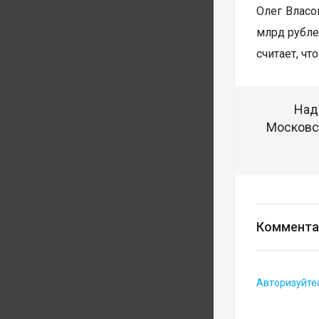
Олег Власо
млрд рубле
считает, ч
Над
Московск
Коммента
Авторизуйте