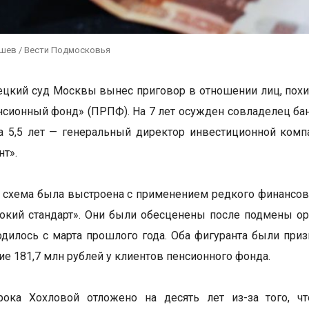
ушев / Вести Подмосковья
цкий суд Москвы вынес приговор в отношении лиц, пох
нсионный фонд» (ПРПФ). На 7 лет осужден совладелец ба
а 5,5 лет — генеральный директор инвестиционной комп
т».
 схема была выстроена с применением редкого финансово
окий стандарт». Они были обесценены после подмены о
одилось с марта прошлого года. Оба фигуранта были п
ие 181,7 млн рублей у клиентов пенсионного фонда.
рока Хохловой отложено на десять лет из-за того, ч