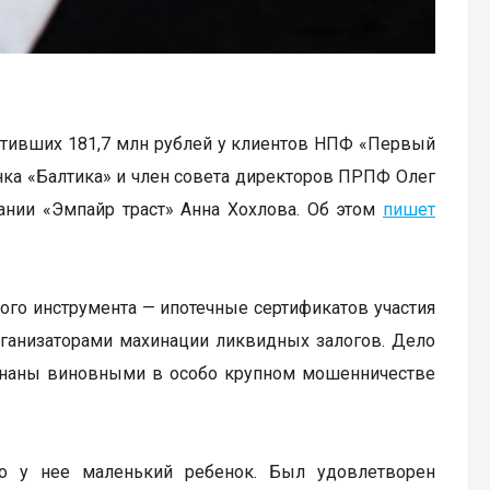
итивших 181,7 млн рублей у клиентов НПФ «Первый
нка «Балтика» и член совета директоров ПРПФ Олег
ании «Эмпайр траст» Анна Хохлова. Об этом
пишет
го инструмента — ипотечные сертификатов участия
рганизаторами махинации ликвидных залогов. Дело
ризнаны виновными в особо крупном мошенничестве
то у нее маленький ребенок. Был удовлетворен