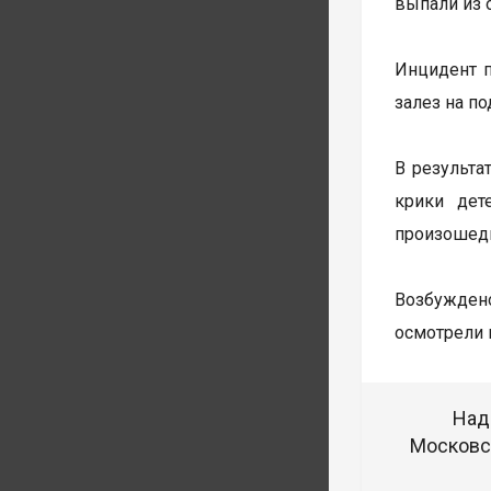
выпали из 
Инцидент п
залез на п
В результа
крики дет
произошедш
Возбуждено
осмотрели 
Над
Московск