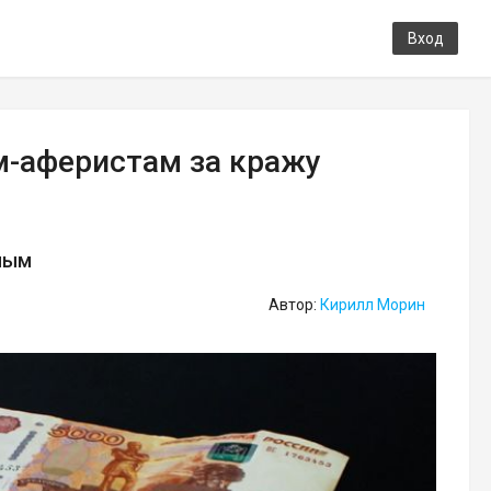
Вход
м-аферистам за кражу
ным
Автор:
Кирилл Морин