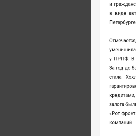
и гражданс
в виде авт
Петербурге
Отмечаетс
уменьшилас
у ПРПФ. В 
За год до 
стала Хох
гарантиро
кредитами
залога был
«Рот фронт
компаний.