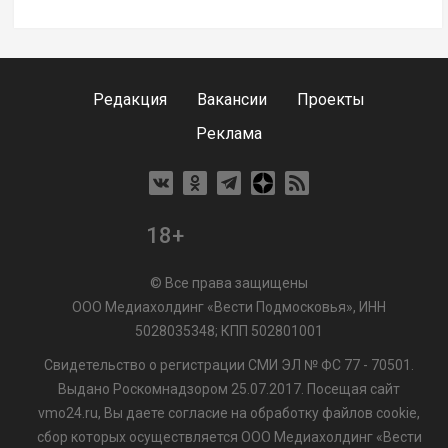
Редакция
Вакансии
Проекты
Реклама
18+
© Все права защищены
ООО Медиахолдинг «Вести Подмосковья», ИНН
5028035348; КПП 502801001
Свидетельство о регистрации СМИ ЭЛ № ФС 77 - 70501.
Выдано Роскомнадзором 25.07.2017. Посещая сайт
vmo24.ru, Вы даете согласие на обработку файлов cookie,
сбор которых осуществляется ООО Медиахолдинг «Вести