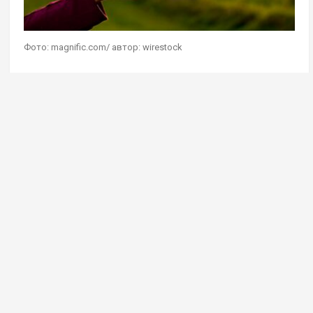
Фото: magnific.com/ автор: wirestock
Геостратег Андрей Школьников в эфире своей
авторской программы на радио Sputnik
дал
комментарий
на мысль о сохранении чистоты
Земли при помощи сокращения населения
планеты. Он считает, что сейчас она прекрасно
справляется с текущей численностью людей,
в ближайшем обозримом будущем более 9 млрд
человек на планете не будет.
«С сегодняшней ситуацией в демографии мы, дай
Бог, отметку в девять миллиардов перейдем,