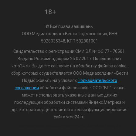
18+
© Все права защищены
ООО Медиахолдинг «Вести Подмосковья», ИНН
5028035348; КПП 502801001
Свидетельство о регистрации СМИ ЭЛ № ФС 77 - 70501.
Выдано Роскомнадзором 25.07.2017. Посещая сайт
vmo24.ru, Вы даете согласие на обработку файлов cookie,
сбор которых осуществляется ООО Медиахолдинг «Вести
Подмосковья» на условиях
Пользовательского
соглашения
обработки файлов cookie. ООО "ВП" также
может использовать указанные данные для их
последующей обработки системами Яндекс.Метрика и
др., которая осуществляется с целью функционирования
сайта vmo24.ru.
/var/www/www-root/data/www/vmo24.ru/template_footer.php