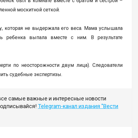
ебенок был в комнате вместе с братом и сестрой –
ленной москитной сеткой.
ку, которая не выдержала его веса. Мама услышала
ь ребенка выпала вместе с ним. В результате
мерти по неосторожности двум лица). Следователи
чить судебные экспертизы.
 все самые важные и интересные новости
 подписывайся!
Telegram-канал издания "Вести