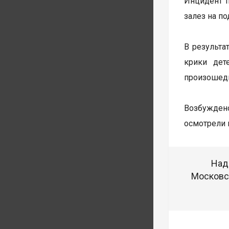
Инцидент п
залез на п
В результа
крики дет
произошедш
Возбуждено
осмотрели 
Над
Московск