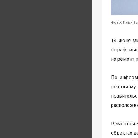
Фото: Илья Т
14 июня м
штраф вып
на ремонт 
По информа
почтовому 
правительс
расположен
Ремонтные 
объектах в