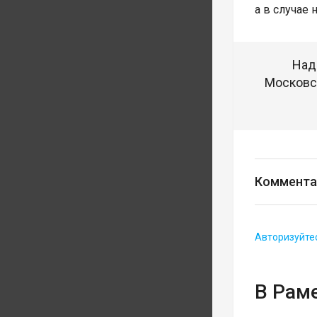
а в случае
Над
Московск
Коммента
Авторизуйте
В Рам