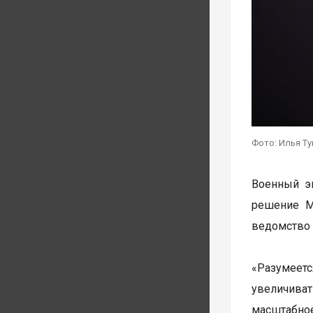
Фото: Илья Т
Военный э
решение М
ведомство 
«Разумеет
увеличиват
масштабное