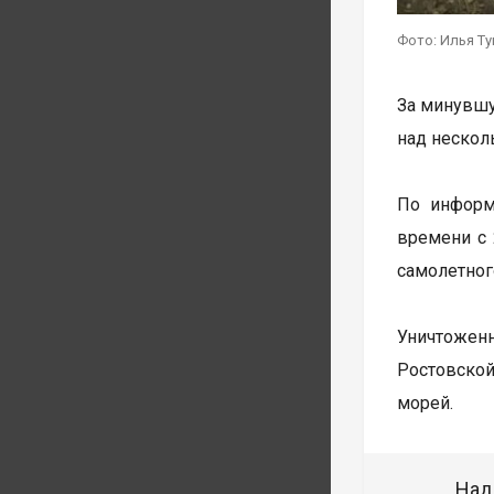
Фото: Илья Т
За минувшу
над нескол
По информ
времени с 
самолетног
Уничтоженн
Ростовской
морей.
Над