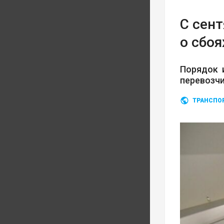
С сен
о сбоя
Порядок 
перевозч
ТРАНСПО