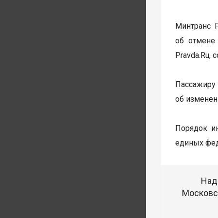
Минтранс 
об отмене
Pravda.Ru,
Пассажиру 
об изменен
Порядок ин
единых фед
Над
Московск