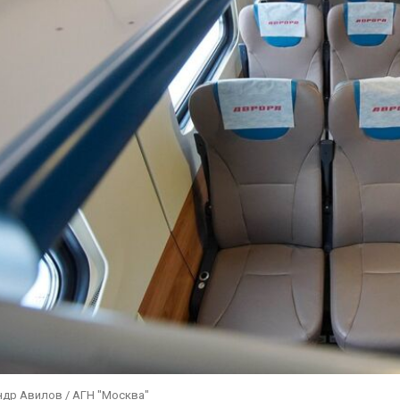
ндр Авилов / АГН "Москва"