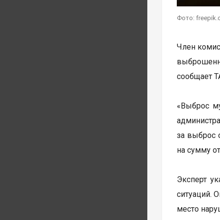
Фото: freepik
Член комис
выброшенн
сообщает Т
«Выброс му
администр
за выброс 
на сумму от
Эксперт ук
ситуаций. О
место нару