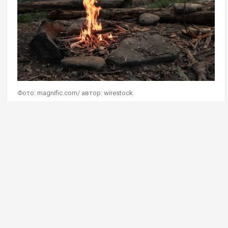
Фото: magnific.com/ автор: wirestock
Управление государственного лесного контроля
(надзора) и лесной охраны комитета лесного
хозяйства Московской области за первые шесть
месяцев 2026 года выписало штрафы
за нарушение правил пожарной безопасности
в лесах на 26 млн рублей. Такие данные приводит
пресс-служба регионального лесного ведомства.