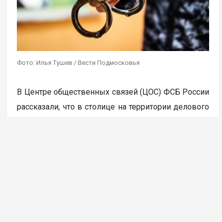
Фото: Илья Тушев / Вести Подмосковья
В Центре общественных связей (ЦОС) ФСБ России
рассказали, что в столице на территории делового
центра «Москва сити» была пресечена работа
девяти координируемых из-за границы каналов
вывода средств за рубеж с использованием
криптовалюты. В результате задержано более 20
человек, которые работали
в незарегистрированных пунктах обмена
криптовалюты, передает ТАСС.