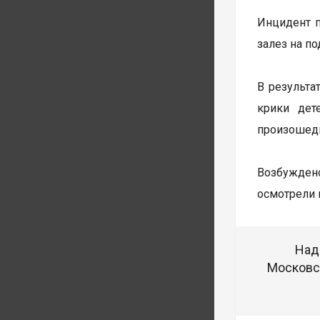
Инцидент п
залез на п
В результа
крики дет
произошедш
Возбуждено
осмотрели 
Над
Московск