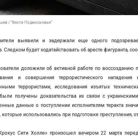
ушев / "Вести Подмосковья"
нители выявили и задержали еще одного подозревае
в. Следком будет ходатайствовать об аресте фигуранта, со
ователи доложили об активной работе по воссозданию 
вания и совершения террористического нападения 
нными террористами, исследования изъятых техническ
были получены доказательства их связи с украинскими
енные данные о поступлении исполнителям теракта зна
, которые использовались при подготовке преступления, о
«Крокус Сити Холле» произошел вечером 22 марта пере