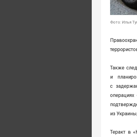
Фото: Илья Т
Правоохра
террористо
Также след
и планиро
с задержа
операциях 
подтвержд
из Украины
Теракт в 