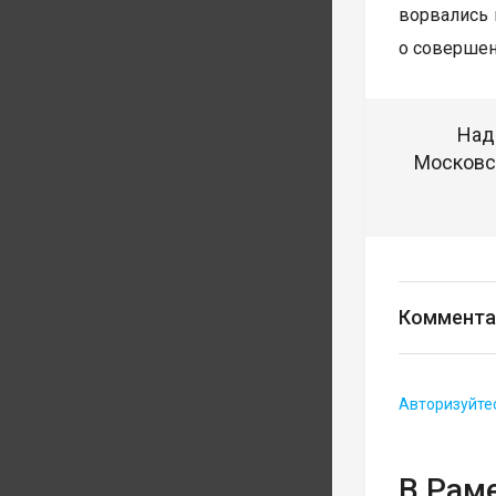
ворвались 
о совершен
Над
Московск
Коммента
Авторизуйте
В Рам