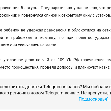
роизошел 5 августа. Предварительно установлено, что р
одоконник и повернулся спиной к открытому окну с установ
те ребенок не удержал равновесия и облокотился на сет
ей и прибежала в комнату, но при попытке удержат
его они скончались на месте.
 уголовное дело по ч. 3 ст. 109 УК РФ (причинение с
место происшествия, провели допросы и планируют назна
оело читать десятки Telegram-каналов? Мы собрали
ого региона в новом Telegram-канале. Не пропусти,
Подмосковья"
.