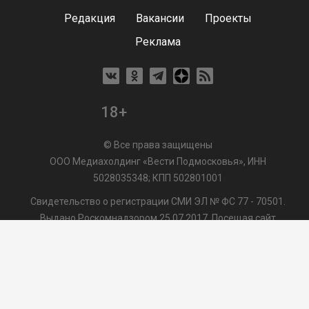
Редакция
Вакансии
Проекты
Реклама
18+
© Все права защищены
ООО Медиахолдинг «Вести Подмосковья», ИНН
5028035348; КПП 502801001
Свидетельство о регистрации СМИ ЭЛ № ФС 77 - 70501.
Выдано Роскомнадзором 25.07.2017. Посещая сайт
vmo24.ru, Вы даете согласие на обработку файлов cookie,
сбор которых осуществляется ООО Медиахолдинг «Вести
Подмосковья» на условиях
Пользовательского
соглашения
обработки файлов cookie. ООО "ВП" также
может использовать указанные данные для их