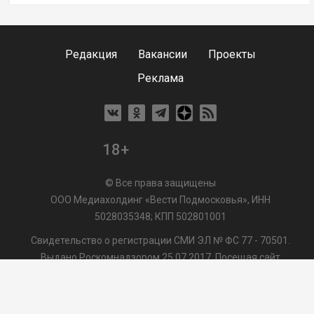
Редакция
Вакансии
Проекты
Реклама
18+
© Все права защищены
ООО Медиахолдинг «Вести Подмосковья», ИНН
5028035348; КПП 502801001
Свидетельство о регистрации СМИ ЭЛ № ФС 77 - 70501.
Выдано Роскомнадзором 25.07.2017. Посещая сайт
vmo24.ru, Вы даете согласие на обработку файлов cookie,
сбор которых осуществляется ООО Медиахолдинг «Вести
Подмосковья» на условиях
Пользовательского