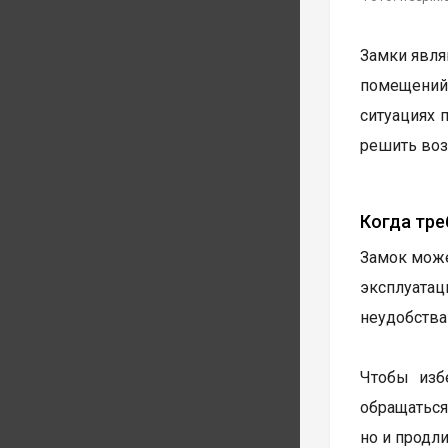
Замки явля
помещений.
ситуациях 
решить во
Когда тре
Замок може
эксплуатац
неудобства
Чтобы изб
обращаться
но и продл