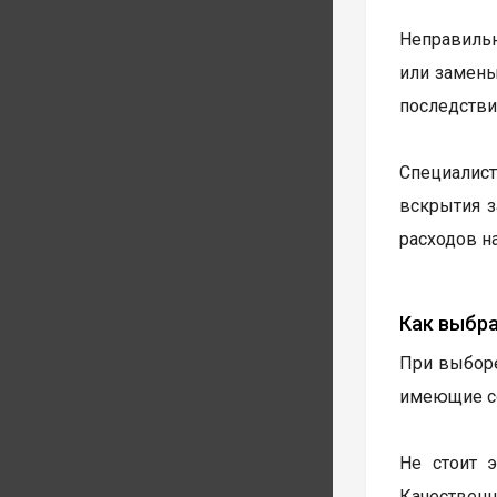
Неправильн
или замены
последстви
Специалист
вскрытия з
расходов н
Как выбр
При выборе
имеющие со
Не стоит 
Качественн