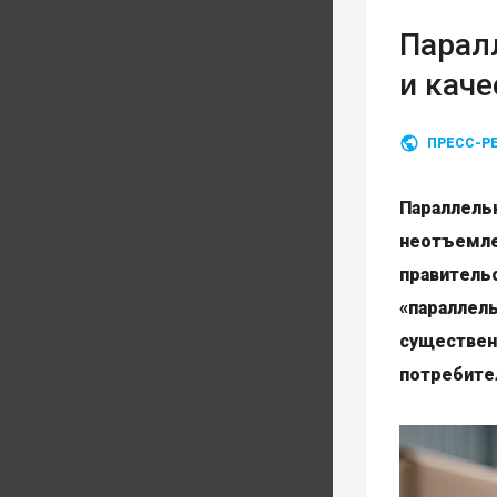
Парал
и каче
ПРЕСС-Р
Параллел
неотъемл
правитель
«параллел
существен
потребите