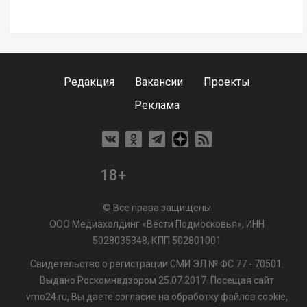
Редакция
Вакансии
Проекты
Реклама
18+
© Все права защищены
ООО Медиахолдинг «Вести Подмосковья», ИНН
5028035348; КПП 502801001
Свидетельство о регистрации СМИ ЭЛ № ФС 77 - 70501.
Выдано Роскомнадзором 25.07.2017. Посещая сайт
vmo24.ru, Вы даете согласие на обработку файлов cookie,