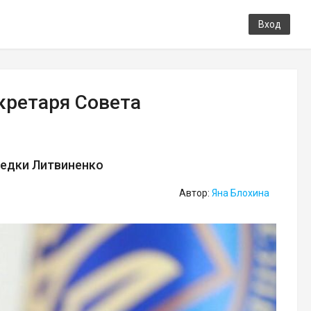
Вход
кретаря Совета
ведки Литвиненко
Автор:
Яна Блохина