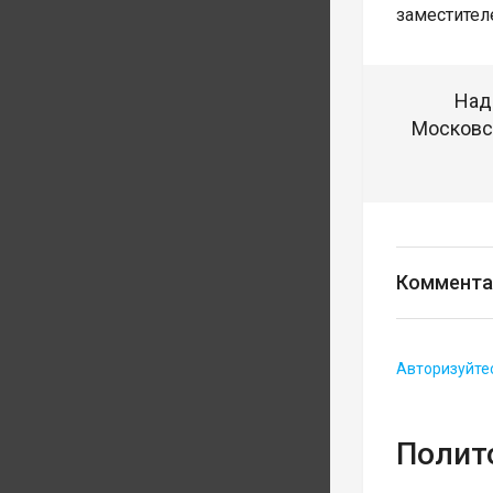
заместител
Над
Московск
Коммента
Авторизуйте
Полит