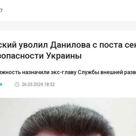
27
ский уволил Данилова с поста се
зопасности Украины
лжность назначили экс-главу Службы внешней раз
26.03.2024 18:32
А