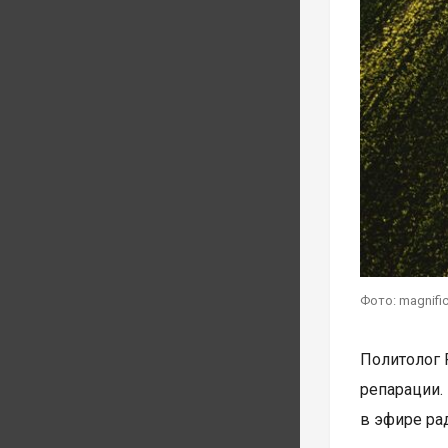
Фото: magnifi
Политолог 
репарации.
в эфире рад