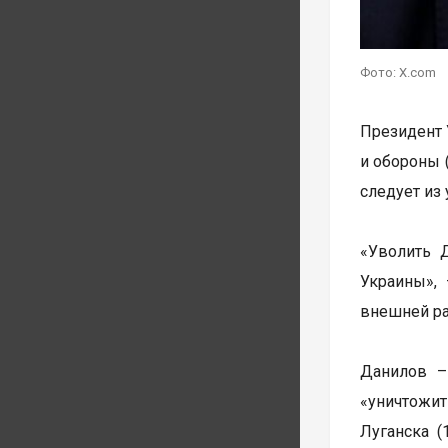
Фото: X.com
Президент 
и обороны 
следует из
«Уволить 
Украины»,
внешней ра
Данилов –
«уничтожит
Луганска (