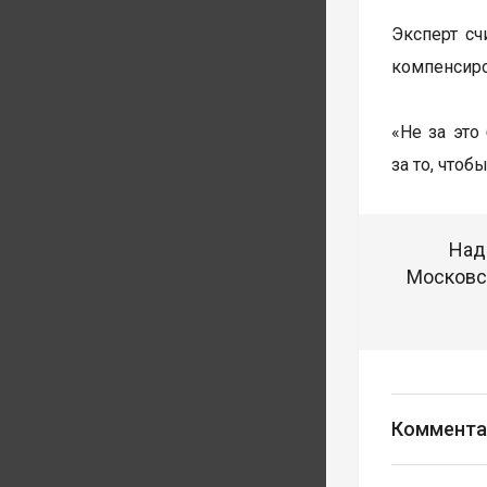
Эксперт сч
компенсиро
«Не за это
за то, что
Над
Московск
Коммента