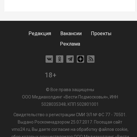
Редакция
Вакансии
Проекты
Реклама
18+
© Все права защищены
ООО Медиахолдинг «Вести Подмосковья», ИНН
5028035348; КПП 502801001
Свидетельство о регистрации СМИ ЭЛ № ФС 77 - 70501.
Выдано Роскомнадзором 25.07.2017. Посещая сайт
vmo24.ru, Вы даете согласие на обработку файлов cookie,
сбор которых осуществляется ООО Медиахолдинг «Вести