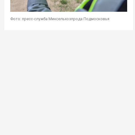
Фото: пресс-служба Минсельхозпрода Подмосковья
В Подмосковье реализуется пилотный проект,
в рамках которого собственника частного
земельного участка впервые привлекли
к ответственности за произрастание борщевика
Сосновского. Нарушение было выявлено
по результатам цифрового мониторинга
с помощью съемки с беспилотной авиации
и анализа данных с применением технологий
искусственного интеллекта. Размер штрафа
составил 150 тысяч рублей. К ответственности
привлечено юридическое лицо – собственник