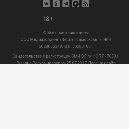
18+
© Все права защищены
ООО Медиахолдинг «Вести Подмосковья», ИНН
5028035348; КПП 502801001
Свидетельство о регистрации СМИ ЭЛ № ФС 77 - 70501.
Выдано Роскомнадзором 25.07.2017. Посещая сайт
vmo24.ru, Вы даете согласие на обработку файлов cookie,
сбор которых осуществляется ООО Медиахолдинг «Вести
Подмосковья» на условиях
Пользовательского
соглашения
обработки файлов cookie. ООО "ВП" также
может использовать указанные данные для их
последующей обработки системами Яндекс.Метрика и
др., которая осуществляется с целью функционирования
сайта vmo24.ru.
/var/www/www-root/data/www/vmo24.ru/template_footer.php