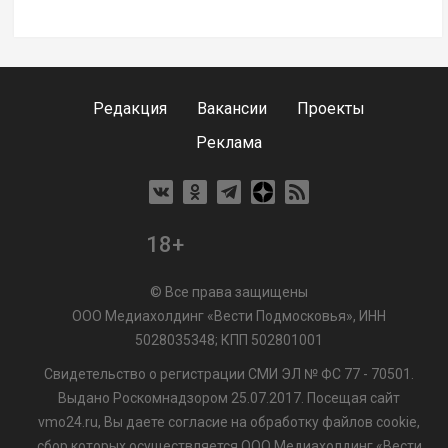
Редакция
Вакансии
Проекты
Реклама
18+
© Все права защищены
ООО Медиахолдинг «Вести Подмосковья», ИНН
5028035348; КПП 502801001
Свидетельство о регистрации СМИ ЭЛ № ФС 77 - 70501.
Выдано Роскомнадзором 25.07.2017. Посещая сайт
vmo24.ru, Вы даете согласие на обработку файлов cookie,
сбор которых осуществляется ООО Медиахолдинг «Вести