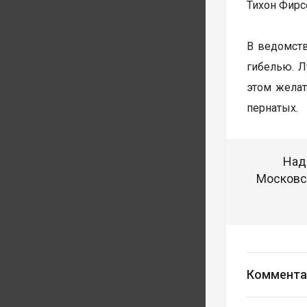
Тихон Фирс
В ведомств
гибелью. Л
этом желат
пернатых.
Над
Московск
Коммента