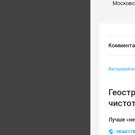
Московск
Коммента
Авторизуйте
Геост
чисто
Лучше «не
ОБЩЕСТ