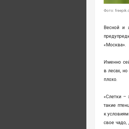
Фото: freepik
Весной и 
предупреди
«Москва».
Именно сей
в лесах, н
плохо.
«Слетки – 
такие птен
к условиям
свое чадо,