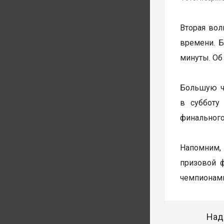
Вторая волн
времени. Б
минуты. Об
Большую ча
в субботу
финального
Напомним, 
призовой 
чемпионами
Над