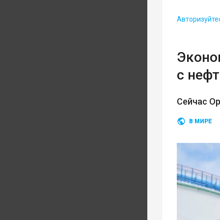
Авторизуйте
Эконом
с неф
Сейчас О
В МИРЕ