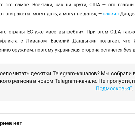
то же самое. Все-таки, как ни крути, США — это глав
т эти ракеты: могут дать, а могут не дать», —
заявил
Дандык
 что страны ЕС уже «все выгребли». При этом США так
нфликта с Ливаном. Василий Дандыкин полагает, что 
ению оружием, поэтому украинская сторона останется без 
оело читать десятки Telegram-каналов? Мы собрали
ого региона в новом Telegram-канале. Не пропусти,
Подмосковья"
.
риев нет