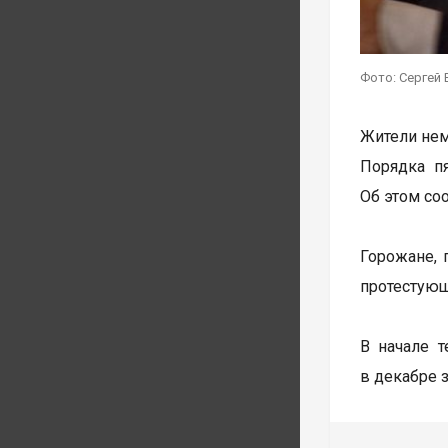
Фото: Сергей 
Жители нем
Порядка п
Об этом со
Горожане, 
протестующ
В начале т
в декабре 