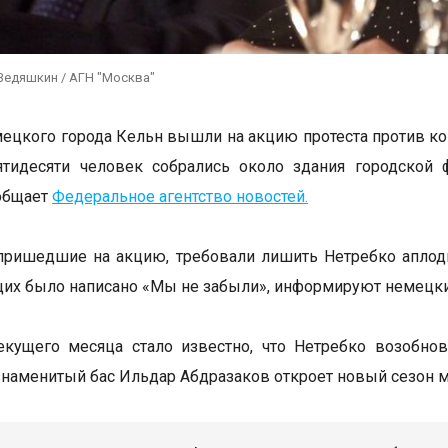
Ведяшкин / АГН "Москва"
ецкого города Кельн вышли на акцию протеста против ко
ятидесяти человек собрались около здания городской 
общает
Федеральное агентство новостей.
пришедшие на акцию, требовали лишить Нетребко аплоди
их было написано «Мы не забыли», информируют немецк
екущего месяца стало известно, что Нетребко возобно
знаменитый бас Ильдар Абдразаков откроет новый сезон м