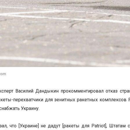
.com
ксперт Василий Дандыкин прокомментировал отказ стра
кеты-перехватчики для зенитных ракетных комплексов Pat
снабжать Украину.
зал, что [Украине] не дадут [ракеты для Patriot], Штат