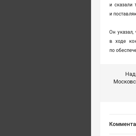
и сказали 
и поставляю
Он указал,
в ходе ко
по обеспеч
Над
Московск
Коммента