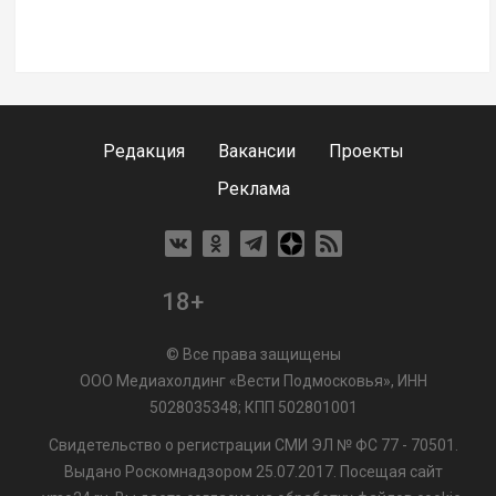
Редакция
Вакансии
Проекты
Реклама
18+
© Все права защищены
ООО Медиахолдинг «Вести Подмосковья», ИНН
5028035348; КПП 502801001
Свидетельство о регистрации СМИ ЭЛ № ФС 77 - 70501.
Выдано Роскомнадзором 25.07.2017. Посещая сайт